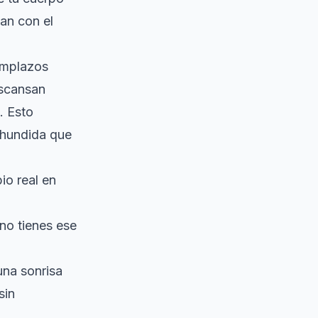
an con el
eemplazos
escansan
. Esto
a hundida que
io real en
 no tienes ese
una sonrisa
sin