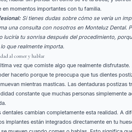
 en momentos importantes con tu familia.
esional:
Si tienes dudas sobre cómo se vería un imp
ma una consulta con nosotros en Monteluz Dental.
 luciría tu sonrisa después del procedimiento, porqu
 lo que realmente importa.
dad al comer y hablar
ltima vez que comiste algo que realmente disfrutaste.
der hacerlo porque te preocupa que tus dientes posti
 muevan mientras masticas. Las dentaduras postizas t
 didad constante que muchas personas simplemente 
da.
 dentales cambian completamente esta realidad. A dif
os implantes están
integrados directamente en tu hues
ni se mueven cuando comes o hablas. Esto significa q