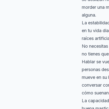
morder una m
alguna.
La estabilida
en tu vida di
raíces artifi
No necesitas 
no tienes que
Hablar se vu
personas desa
mueve en su 
conversar con 
cómo suenan
La capacidad
buena mastic