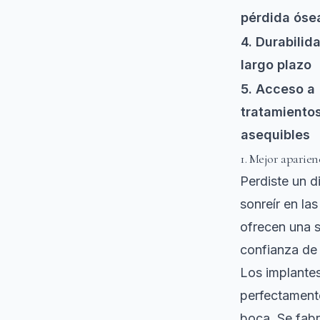
pérdida óse
4. Durabilid
largo plazo
5. Acceso a
tratamiento
asequibles
1. Mejor aparien
Perdiste un d
sonreír en la
ofrecen una s
confianza de 
Los implante
perfectamente
boca. Se fabr