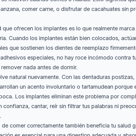
anzana, comer carne, o disfrutar de cacahuates sin p
d que ofrecen los implantes es lo que realmente marca 
aria. Cuando los implantes están bien colocados, actú
ciales que sostienen los dientes de reemplazo firmement
adhesivos especiales, no hay roce incómodo contra tu
 remover nada antes de dormir.
elve natural nuevamente. Con las dentaduras postizas
rrollan un acento involuntario o tartamudean porque e
boca. Los implantes eliminan este problema por comp
confianza, cantar, reír sin filtrar tus palabras ni preo
.
 de comer correctamente también beneficia tu salud g
ación es esencial para una digestion adecuada y abso