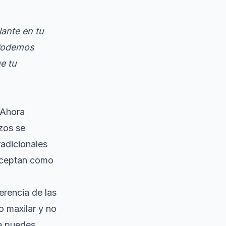
lante en tu
 Podemos
e tu
 Ahora
zos se
radicionales
aceptan como
erencia de las
o maxilar
y no
ue puedes