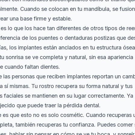
lmente. Cuando se colocan en tu mandíbula, se fusion
ear una base firme y estable.
es lo que los hace tan diferentes de otros tipos de r
iferencia de los puentes o dentaduras postizas que d
ías, los implantes están anclados en tu estructura ósea
 tu sonrisa se ve completa y natural, sin esa aparienci
e cuando faltan dientes.
 las personas que reciben implantes reportan un camb
 sí mismas. Tu rostro recupera su forma natural y tus
as faciales se mantienen en su lugar correctamente. Ya
ecido que puede traer la pérdida dental.
e es que esto no es solo cosmétic. Cuando recuperas 
pleta, también recuperas tu confianza. Puedes comer 
s, hablar sin pensar en cómo se ve tu boca, y sonreír