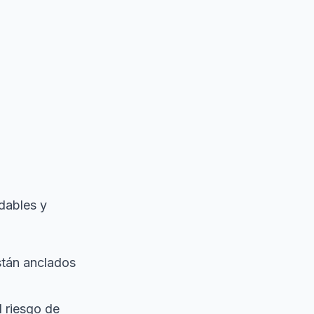
dables y
stán anclados
l riesgo de