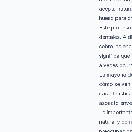
acepta natura
hueso para cr
Este proceso 
dentales. A d
sobre las enc
significa que
a veces ocurr
La mayoría de
cómo se ven a
característic
aspecto envej
Lo important
natural y com
preocupacione