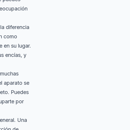
reocupación
la diferencia
an como
e en su lugar.
s encías, y
, muchas
l aparato se
leto. Puedes
cuparte por
eneral. Una
rción de