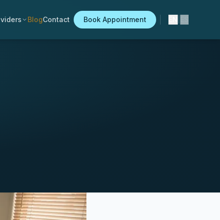
viders
Blog
Contact
Book Appointment
EN
|
ES