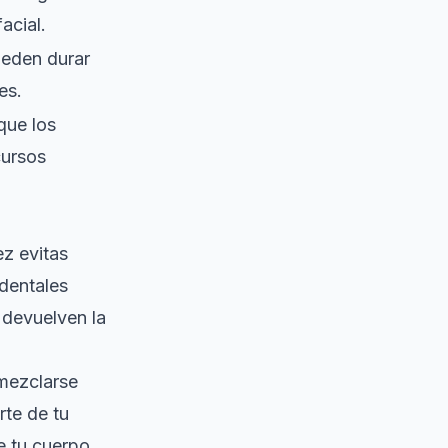
acial.
ueden durar
es.
que los
cursos
ez evitas
 dentales
 devuelven la
mezclarse
te de tu
e tu cuerpo