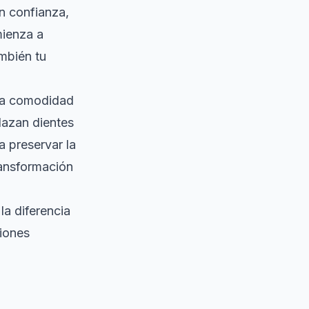
on confianza,
mienza a
ambién tu
 la comodidad
lazan dientes
a preservar la
ransformación
la diferencia
siones