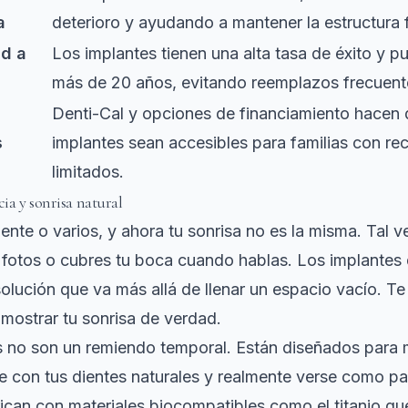
a
deterioro y ayudando a mantener la estructura f
ad a
Los implantes tienen una alta tasa de éxito y p
más de 20 años, evitando reemplazos frecuent
Denti-Cal y opciones de financiamiento hacen 
s
implantes sean accesibles para familias con re
limitados.
cia y sonrisa natural
iente o varios, y ahora tu sonrisa no es la misma. Tal v
s fotos o cubres tu boca cuando hablas. Los implantes
olución que va más allá de llenar un espacio vacío. Te
mostrar tu sonrisa de verdad.
s no son un remiendo temporal. Están diseñados para
 con tus dientes naturales
y realmente verse como par
ican con materiales biocompatibles como el titanio qu