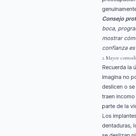
genuinamente
Consejo prof
boca, progra
mostrar cómo
confianza es
2. Mayor comodi
Recuerda la ú
imagina no po
deslicen o se
traen incomo
parte de la vi
Los implantes
dentaduras, l
se deslizan 