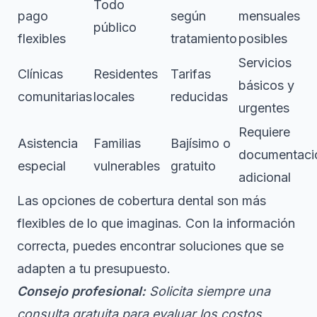
Todo
pago
según
mensuales
público
flexibles
tratamiento
posibles
Servicios
Clínicas
Residentes
Tarifas
básicos y
comunitarias
locales
reducidas
urgentes
Requiere
Asistencia
Familias
Bajísimo o
documentaci
especial
vulnerables
gratuito
adicional
Las opciones de cobertura dental son más
flexibles de lo que imaginas. Con la información
correcta, puedes encontrar soluciones que se
adapten a tu presupuesto.
Consejo profesional:
Solicita siempre una
consulta gratuita para evaluar los costos