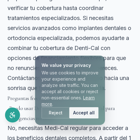
verificar tu cobertura hasta coordinar
tratamientos especializados. Si necesitas
servicios avanzados como
implantes dentales
o
ortodoncia especializada
, podemos ayudarte a
combinar tu cobertura de Denti-Cal con
opciones de financiamiento flexibles para que
We value your privacy
no renuncies a la salud bucal que mereces.
We use cookies to improve
Contáctanos hoy y da el primer paso hacia una
your experience and
analyze site traffic. You can
sonrisa que te acompañe toda la vida.
accept all cookies or reject
Preguntas frecuentes sobre Denti-Cal
non-essential ones.
Learn
more
.
¿Puedo usar Denti-Cal si solo tengo Medi-Cal para
Reject
Accept all
emergencias médicas?
No, necesitas Medi-Cal regular para acceder a
los beneficios dentales completos. A partir del 1