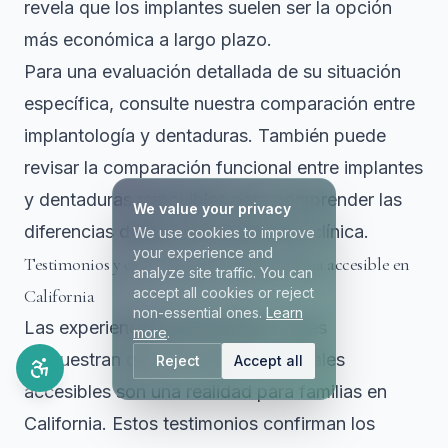
revela que los implantes suelen ser la opción
más económica a largo plazo.
Para una evaluación detallada de su situación
específica, consulte nuestra comparación entre
implantología y dentaduras. También puede
revisar la comparación funcional entre implantes
y dentaduras removibles para comprender las
We value your privacy
diferencias desde una perspectiva clínica.
We use cookies to improve
your experience and
Testimonios y casos reales de implantología accesible en
analyze site traffic. You can
accept all cookies or reject
California
non-essential ones.
Learn
Las experiencias de pacientes reales
more
.
demuestran que los implantes dentales
Reject
Accept all
accesibles son una realidad para familias en
California. Estos testimonios confirman los