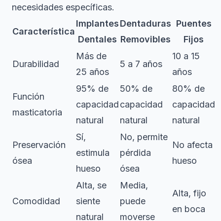
necesidades específicas.
Implantes
Dentaduras
Puentes
Característica
Dentales
Removibles
Fijos
Más de
10 a 15
Durabilidad
5 a 7 años
25 años
años
95% de
50% de
80% de
Función
capacidad
capacidad
capacidad
masticatoria
natural
natural
natural
Sí,
No, permite
Preservación
No afecta
estimula
pérdida
ósea
hueso
hueso
ósea
Alta, se
Media,
Alta, fijo
Comodidad
siente
puede
en boca
natural
moverse