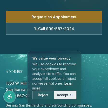
Request an Appointment
Call 909-567-2024
We value your privacy
We use cookies to improve
your experience and
ADDRESS
analyze site traffic. You can
accept all cookies or reject
1353 W Mill St, Suite 114
non-essential ones.
Learn
more
.
San Bernardino, CA 92410
Reject
Accept all
(909) 567-2024
Serving San Bernardino and surrounding communities.