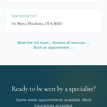
PERIODONTIST
Dr. Nima Ebrahimi
,
DDS, MSD
Meet the full team →
Browse all services →
Book an appointment →
Ready to be seen by a specialist?
Same-week appointments available. Most
insurances accepted.