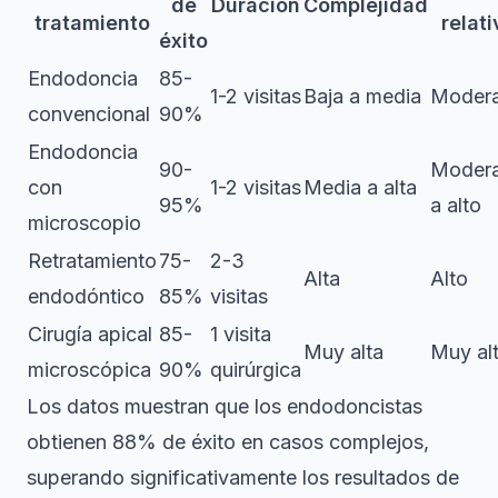
de
Duración
Complejidad
tratamiento
relati
éxito
Endodoncia
85-
1-2 visitas
Baja a media
Moder
convencional
90%
Endodoncia
90-
Moder
con
1-2 visitas
Media a alta
95%
a alto
microscopio
Retratamiento
75-
2-3
Alta
Alto
endodóntico
85%
visitas
Cirugía apical
85-
1 visita
Muy alta
Muy al
microscópica
90%
quirúrgica
Los datos muestran que los endodoncistas
obtienen 88% de éxito en casos complejos,
superando significativamente los resultados de